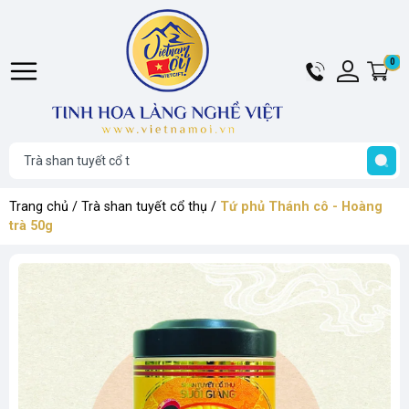
Hotline
Tài
0
G
024
khoản
h
Hello,
T
6284
Khách
t
6969
Trang chủ
/
Trà shan tuyết cổ thụ
/
Tứ phủ Thánh cô - Hoàng
trà 50g