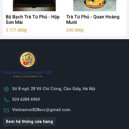
Bộ Bạch Trà Tứ Phủ - Hộp
Trà Tứ Phủ - Quan Hoàng
T
Sơn Mài
Mười
t
3.777.000₫
290.000₫
5
Số 8 ngõ 28 Võ Chí Công, Cầu Giấy, Hà Nội
024 6284 6969
Vietnamoi828vcc@gmail.com
Xem hệ thống cửa hàng