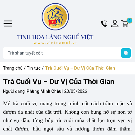
Hotline
Tài
0
G
024
khoản
h
Hello,
T
6284
Khách
t
6969
Trang chủ
/
Tin tức
/
Trà Cuối Vụ – Dư Vị Của Thời Gian
Trà Cuối Vụ – Dư Vị Của Thời Gian
Người đăng:
Phùng Minh Châu
|
23/05/2026
Mẻ trà cuối vụ mang trong mình cốt cách trầm mặc và
đượm đà nhất của đất trời. Không còn bung nở sự non tơ
như vụ đầu, từng búp trà cuối mùa chắt lọc trọn vẹn vị
chát đượm, hậu ngọt sâu và hương thơm đằm thắm.