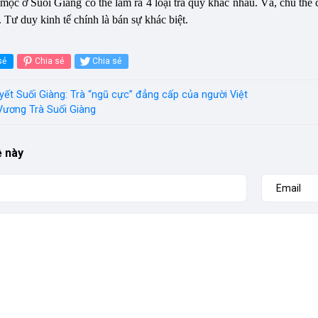
mọc ở Suối Giàng có thể làm ra 4 loại trà quý khác nhau. Và, chủ th
 Tư duy kinh tế chính là bán sự khác biệt.
sẻ
Chia sẻ
Chia sẻ
ết Suối Giàng: Trà “ngũ cực” đẳng cấp của người Việt
Vương Trà Suối Giàng
ề này