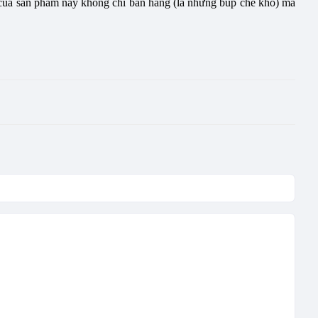
ể của sản phẩm này không chỉ bán hàng (là những búp chè khô) mà