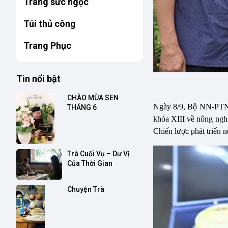
Trang sức ngọc
Túi thủ công
Trang Phục
Tin nổi bật
CHÀO MÙA SEN 
Ngày 8/9, Bộ NN-PTNT 
THÁNG 6
khóa XIII về nông ngh
Chiến lược phát triển 
Trà Cuối Vụ – Dư Vị 
Của Thời Gian
Chuyện Trà