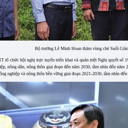
Bộ trưởng Lê Minh Hoan thăm vùng chè Suối Giàn
tổ chức hội nghị trực tuyến triển khai và quán triệt Nghị quyết 
iệp, nông dân, nông thôn giai đoạn đến năm 2030, tầm nhìn đến năm
nông nghiệp và nông thôn bền vững giai đoạn 2021-2030, tầm nhìn đế