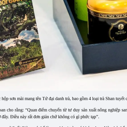
 hộp sơn mài mang tên Tứ đại danh trà, bao gồm 4 loại trà Shan tuyết cổ
n cho rằng: “Quan điểm chuyển từ tư duy sản xuất nông nghiệp sang 
đây. Điều này rất đơn giản chứ không có gì phức tạp”.