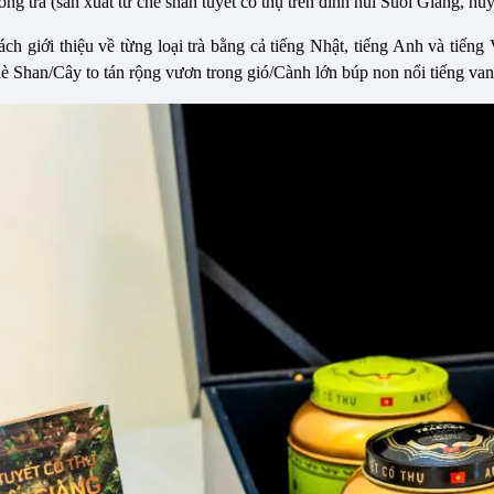
hồng trà (sản xuất từ chè shan tuyết cổ thụ trên đỉnh núi Suối Giàng, h
ch giới thiệu về từng loại trà bằng cả tiếng Nhật, tiếng Anh và tiếng
è Shan/Cây to tán rộng vươn trong gió/Cành lớn búp non nổi tiếng van