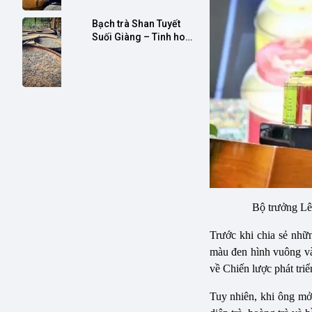
Bạch trà Shan Tuyết 
Suối Giàng – Tinh hoa 
thuần khiết, chạm đến 
an nhiên
Bộ trưởng Lê
Trước khi chia sẻ nh
màu đen hình vuông và 
về Chiến lược phát tri
Tuy nhiên, khi ông mở 