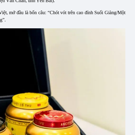
uyện Văn Chấn, tỉnh Yên Bái).
 Việt, mở đầu là bốn câu: “Chót vót trên cao đỉnh Suối Giàng/Một
g”.