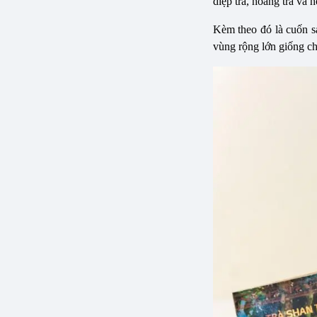
diệp trà, hoàng trà và 
Kèm theo đó là cuốn sá
vùng rộng lớn giống ch