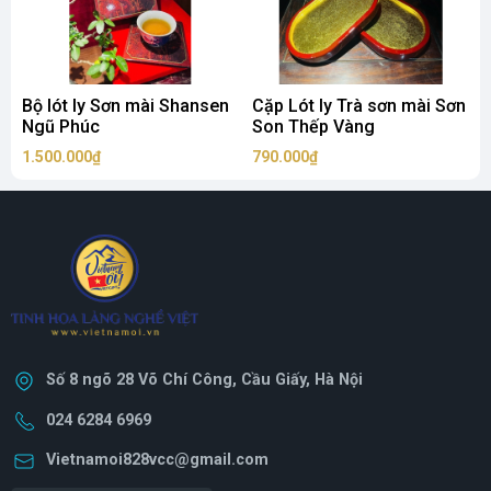
Bộ lót ly Sơn mài Shansen
Cặp Lót ly Trà sơn mài Sơn
Ngũ Phúc
Son Thếp Vàng
1.500.000₫
790.000₫
3
Số 8 ngõ 28 Võ Chí Công, Cầu Giấy, Hà Nội
024 6284 6969
Vietnamoi828vcc@gmail.com