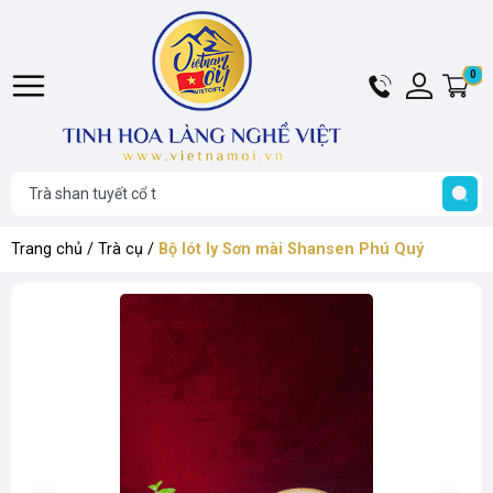
Hotline
Tài
0
G
024
khoản
h
Hello,
T
6284
Khách
t
6969
Trang chủ
/
Trà cụ
/
Bộ lót ly Sơn mài Shansen Phú Quý