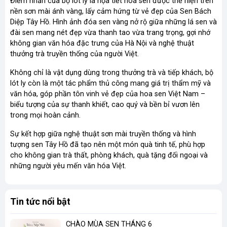
Điểm nhấn của bộ lót ly là họa tiết hoa sen được thể hiện trên
nền sơn mài ánh vàng, lấy cảm hứng từ vẻ đẹp của Sen Bách
Diệp Tây Hồ. Hình ảnh đóa sen vàng nở rộ giữa những lá sen và
đài sen mang nét đẹp vừa thanh tao vừa trang trọng, gợi nhớ
không gian văn hóa đặc trưng của Hà Nội và nghệ thuật
thưởng trà truyền thống của người Việt.
Không chỉ là vật dụng dùng trong thưởng trà và tiếp khách, bộ
lót ly còn là một tác phẩm thủ công mang giá trị thẩm mỹ và
văn hóa, góp phần tôn vinh vẻ đẹp của hoa sen Việt Nam –
biểu tượng của sự thanh khiết, cao quý và bền bỉ vươn lên
trong mọi hoàn cảnh.
Sự kết hợp giữa nghệ thuật sơn mài truyền thống và hình
tượng sen Tây Hồ đã tạo nên một món quà tinh tế, phù hợp
cho không gian trà thất, phòng khách, quà tặng đối ngoại và
những người yêu mến văn hóa Việt.
Tin tức nổi bật
CHÀO MÙA SEN THÁNG 6